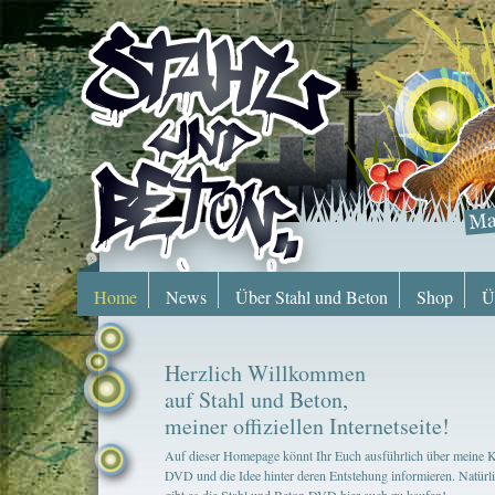
Home
News
Über Stahl und Beton
Shop
Ü
Herzlich Willkommen
auf Stahl und Beton,
meiner offiziellen Internetseite!
Auf dieser Homepage könnt Ihr Euch ausführlich über meine 
DVD und die Idee hinter deren Entstehung informieren. Natürl